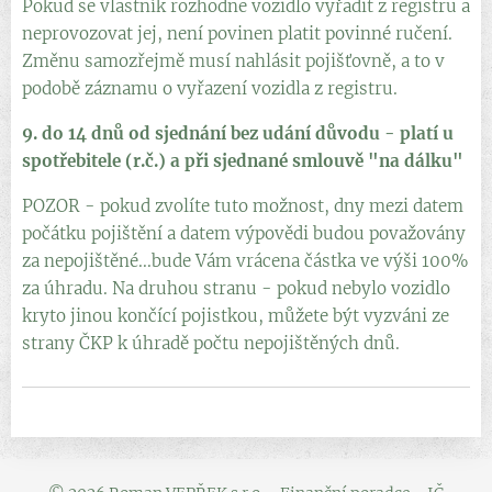
Pokud se vlastník rozhodne vozidlo vyřadit z registru a
neprovozovat jej, není povinen platit povinné ručení.
Změnu samozřejmě musí nahlásit pojišťovně, a to v
podobě záznamu o vyřazení vozidla z registru.
9. do 14 dnů od sjednání bez udání důvodu - platí u
spotřebitele (r.č.) a při sjednané smlouvě "na dálku"
POZOR - pokud zvolíte tuto možnost, dny mezi datem
počátku pojištění a datem výpovědi budou považovány
za nepojištěné...bude Vám vrácena částka ve výši 100%
za úhradu. Na druhou stranu - pokud nebylo vozidlo
kryto jinou končící pojistkou, můžete být vyzváni ze
strany ČKP k úhradě počtu nepojištěných dnů.